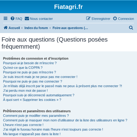
Fiatagri.fr
FAQ
Nous contacter
S’enregistrer
Connexion
R
Accueil
Index du forum
Foire aux questions (Questions posées fréquemment)
e
Foire aux questions (Questions posées
c
fréquemment)
h
e
Problèmes de connexion et d’inscription
Pourquoi ai-je besoin de m’inscrire ?
r
Qu’est-ce que la COPPA ?
c
Pourquoi ne puis-je pas m’inscrire ?
Je suis inscrit mais je ne peux pas me connecter !
h
Pourquoi ne puis-je pas me connecter ?
Je m’étais déjà inscrit par le passé mais ne peux à présent plus me connecter ?!
e
J’ai perdu mon mot de passe !
r
Pourquoi suis-je déconnecté automatiquement ?
À quoi sert « Supprimer les cookies » ?
Préférences et paramètres des utilisateurs
Comment puis-je modifier mes paramètres ?
Comment puis-je masquer mon nom d’utilisateur de la liste des utilisateurs en ligne ?
L’heure n’est pas correcte !
J’ai réglé le fuseau horaire mais l’heure n’est toujours pas correcte !
Ma langue n’apparaît pas dans la liste !