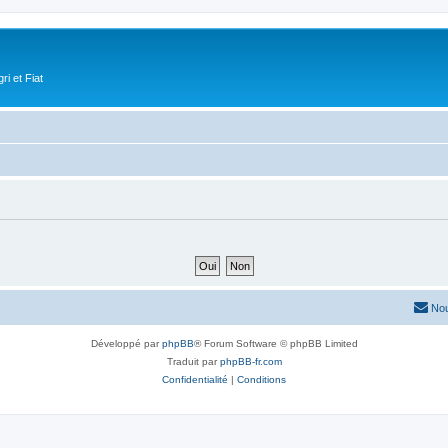
i et Fiat
Nou
Développé par
phpBB
® Forum Software © phpBB Limited
Traduit par
phpBB-fr.com
Confidentialité
|
Conditions