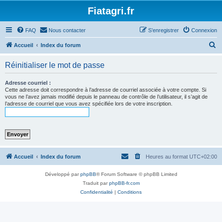
Fiatagri.fr
FAQ
Nous contacter
S’enregistrer
Connexion
R
Accueil
Index du forum
e
Réinitialiser le mot de passe
c
h
Adresse courriel :
Cette adresse doit correspondre à l’adresse de courriel associée à votre compte. Si
e
vous ne l’avez jamais modifié depuis le panneau de contrôle de l’utilisateur, il s’agit de
l’adresse de courriel que vous avez spécifiée lors de votre inscription.
r
c
h
e
r
Accueil
Index du forum
Heures au format
UTC+02:00
Développé par
phpBB
® Forum Software © phpBB Limited
Traduit par
phpBB-fr.com
Confidentialité
|
Conditions