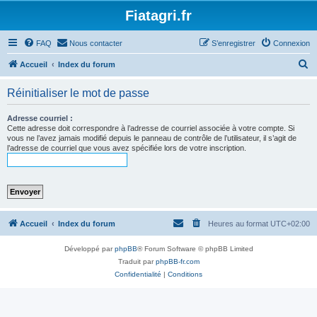
Fiatagri.fr
FAQ
Nous contacter
S’enregistrer
Connexion
R
Accueil
Index du forum
e
Réinitialiser le mot de passe
c
h
Adresse courriel :
Cette adresse doit correspondre à l’adresse de courriel associée à votre compte. Si
e
vous ne l’avez jamais modifié depuis le panneau de contrôle de l’utilisateur, il s’agit de
l’adresse de courriel que vous avez spécifiée lors de votre inscription.
r
c
h
e
r
Accueil
Index du forum
Heures au format
UTC+02:00
Développé par
phpBB
® Forum Software © phpBB Limited
Traduit par
phpBB-fr.com
Confidentialité
|
Conditions