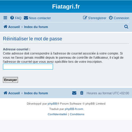
Fiatagri.fr
FAQ
Nous contacter
S’enregistrer
Connexion
R
Accueil
Index du forum
e
Réinitialiser le mot de passe
c
h
Adresse courriel :
Cette adresse doit correspondre à l’adresse de courriel associée à votre compte. Si
e
vous ne l’avez jamais modifié depuis le panneau de contrôle de l’utilisateur, il s’agit de
l’adresse de courriel que vous avez spécifiée lors de votre inscription.
r
c
h
e
r
Accueil
Index du forum
Heures au format
UTC+02:00
Développé par
phpBB
® Forum Software © phpBB Limited
Traduit par
phpBB-fr.com
Confidentialité
|
Conditions