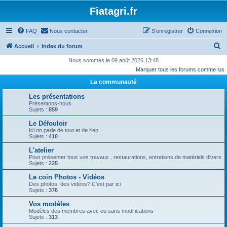
Fiatagri.fr
FAQ
Nous contacter
S’enregistrer
Connexion
R
Accueil
Index du forum
e
Nous sommes le 09 août 2026 13:48
Marquer tous les forums comme lus
c
La communauté
h
e
Les présentations
Présentons-nous
r
Sujets :
859
c
Le Défouloir
Ici on parle de tout et de rien
h
Sujets :
410
e
L'atelier
r
Pour présenter tous vos travaux , restaurations, entretiens de matériels divers
Sujets :
225
Le coin Photos - Vidéos
Des photos, des vidéos? C'est par ici
Sujets :
376
Vos modèles
Modèles des membres avec ou sans modifications
Sujets :
313