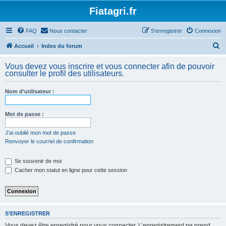
Fiatagri.fr
FAQ
Nous contacter
S’enregistrer
Connexion
R
Accueil
Index du forum
e
Vous devez vous inscrire et vous connecter afin de pouvoir
c
consulter le profil des utilisateurs.
h
Nom d’utilisateur :
e
r
Mot de passe :
c
h
J’ai oublié mon mot de passe
Renvoyer le courriel de confirmation
e
r
Se souvenir de moi
Cacher mon statut en ligne pour cette session
S’ENREGISTRER
Vous devez être enregistré pour vous connecter. L’enregistrement ne prend