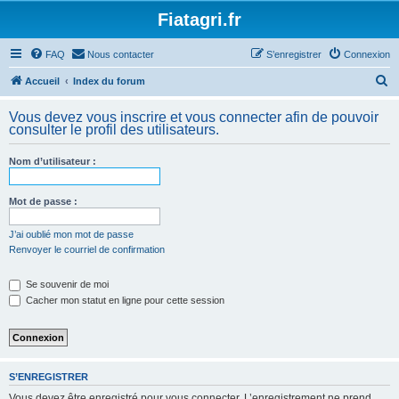
Fiatagri.fr
FAQ
Nous contacter
S’enregistrer
Connexion
R
Accueil
Index du forum
e
Vous devez vous inscrire et vous connecter afin de pouvoir
c
consulter le profil des utilisateurs.
h
Nom d’utilisateur :
e
r
Mot de passe :
c
h
J’ai oublié mon mot de passe
Renvoyer le courriel de confirmation
e
r
Se souvenir de moi
Cacher mon statut en ligne pour cette session
S’ENREGISTRER
Vous devez être enregistré pour vous connecter. L’enregistrement ne prend