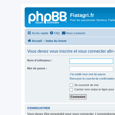
Fiatagri.fr
Pour les passionnés Someca, FiatAgr
Accès rapide
FAQ
Nous contacter
Accueil
Index du forum
Vous devez vous inscrire et vous connecter afin de
Nom d’utilisateur :
Mot de passe :
J’ai oublié mon mot de passe
Renvoyer le courriel de confirmation
Se souvenir de moi
Cacher mon statut en ligne pour 
S’ENREGISTRER
Vous devez être enregistré pour vous connecter. L’enregistre