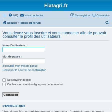
Fiatagri.fr
FAQ
Nous contacter
S’enregistrer
Connexion
R
Accueil
Index du forum
e
Vous devez vous inscrire et vous connecter afin de pouvoir
c
consulter le profil des utilisateurs.
h
Nom d’utilisateur :
e
r
Mot de passe :
c
h
J’ai oublié mon mot de passe
Renvoyer le courriel de confirmation
e
r
Se souvenir de moi
Cacher mon statut en ligne pour cette session
S’ENREGISTRER
Vous devez être enregistré pour vous connecter. L’enregistrement ne prend