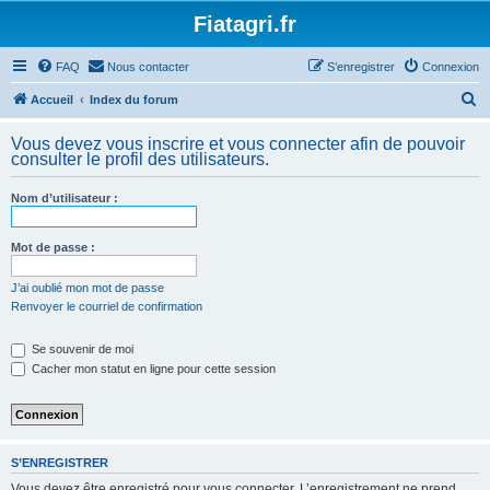
Fiatagri.fr
FAQ
Nous contacter
S’enregistrer
Connexion
R
Accueil
Index du forum
e
Vous devez vous inscrire et vous connecter afin de pouvoir
c
consulter le profil des utilisateurs.
h
Nom d’utilisateur :
e
r
Mot de passe :
c
h
J’ai oublié mon mot de passe
Renvoyer le courriel de confirmation
e
r
Se souvenir de moi
Cacher mon statut en ligne pour cette session
S’ENREGISTRER
Vous devez être enregistré pour vous connecter. L’enregistrement ne prend