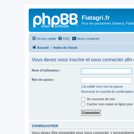
Fiatagri.fr
Pour les passionnés Someca, FiatAgr
Accès rapide
FAQ
Nous contacter
Accueil
Index du forum
Vous devez vous inscrire et vous connecter afin de
Nom d’utilisateur :
Mot de passe :
J’ai oublié mon mot de passe
Renvoyer le courriel de confirmation
Se souvenir de moi
Cacher mon statut en ligne pour 
S’ENREGISTRER
Vous devez être enregistré pour vous connecter. L’enregistre