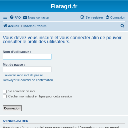
Fiatagri.fr
FAQ
Nous contacter
S’enregistrer
Connexion
R
Accueil
Index du forum
e
Vous devez vous inscrire et vous connecter afin de pouvoir
c
consulter le profil des utilisateurs.
h
Nom d’utilisateur :
e
r
Mot de passe :
c
h
J’ai oublié mon mot de passe
Renvoyer le courriel de confirmation
e
r
Se souvenir de moi
Cacher mon statut en ligne pour cette session
S’ENREGISTRER
Vous devez être enregistré pour vous connecter. L’enregistrement ne prend