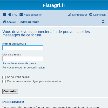
Fiatagri.fr
FAQ
Nous contacter
S’enregistrer
Connexion
R
Accueil
Index du forum
e
Vous devez vous connecter afin de pouvoir citer les
c
messages de ce forum.
h
Nom d’utilisateur :
e
r
Mot de passe :
c
h
J’ai oublié mon mot de passe
Renvoyer le courriel de confirmation
e
r
Se souvenir de moi
Cacher mon statut en ligne pour cette session
S’ENREGISTRER
Vous devez être enregistré pour vous connecter. L’enregistrement ne prend