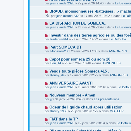
e
a
o
e
par
jean claude 2320
»
22 juin 2026 14:46
» dans
Le Défouloi
a
g
u
s
u
e
v
s
N
BRAUD, moissonneuses -batteuses ...- mac
m
e
a
o
e
par
jean claude 2320
»
17 mai 2026 10:02
» dans
Le Déf
a
g
u
s
u
e
v
s
N
LA DISPARITION DE SOMECA...
m
e
a
o
e
par
jean claude 2320
»
11 mai 2026 22:49
» dans
Le Défouloi
a
g
u
s
u
e
v
s
N
Investir dans des terres agricoles ou des forê
m
e
a
o
e
par
tradarius944
»
27 avr. 2026 14:22
» dans
Le Défouloir
a
g
u
s
u
e
v
s
N
Petit SOMECA DT
m
e
a
o
e
par
Moossieu23
»
26 avr. 2026 17:38
» dans
ANNONCES
a
g
u
s
u
e
v
s
N
Capot pour someca 25 ou som 20
m
e
a
o
e
par
Ben_14
»
25 avr. 2026 10:46
» dans
ANNONCES
a
g
u
s
u
e
v
s
N
Vends toute pièces Someca 415 .
m
e
a
o
e
par
Kenny_dev
»
17 mars 2026 22:27
» dans
ANNONCES
a
g
u
s
u
e
v
s
N
ANNIVERSAIRE AVANTI
m
e
a
o
e
par
jean claude 2320
»
13 mars 2026 12:48
» dans
Le Défoul
a
g
u
s
u
e
v
s
N
Nouveau membre - Amen
m
e
a
o
e
par
jj
»
31 janv. 2026 08:45
» dans
Les présentations
a
g
u
s
u
e
v
s
N
Odeur de liquide chaud après utilisation
m
e
a
o
e
par
thierry 1968
»
29 janv. 2026 07:27
» dans
MOTEUR
a
g
u
s
u
e
v
s
N
FIAT dans le TP
m
e
a
o
e
par
jean claude 2320
»
12 janv. 2026 20:34
» dans
Le Défoulo
a
g
u
s
u
e
v
s
N