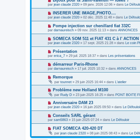
Bijoux pour la Saint-Valentin — idées ?
m
e
a
o
e
par
jean claude 2320
»
09 janv. 2026 12:06
» dans
Le Défoulo
a
g
u
s
u
e
v
s
N
INSERER UNE IMAGE,PHOTO....
m
e
a
o
e
par
jean claude 2320
»
02 déc. 2025 11:48
» dans
Le Défoulo
a
g
u
s
u
e
v
s
N
Pompe injection sur chenillard fiat 332C
m
e
a
o
e
par
darnaureisch
»
09 nov. 2025 11:13
» dans
ANNONCES
a
g
u
s
u
e
v
s
N
SOMECA SOM 511 et FIAT 431 C à l' ACTION
m
e
a
o
e
par
jean claude 2320
»
17 sept. 2025 21:28
» dans
Le coin P
a
g
u
s
u
e
v
s
N
Présentation
m
e
a
o
e
par
erica_7
»
29 juil. 2025 18:37
» dans
Les présentations
a
g
u
s
u
e
v
s
N
démarreur Paris-Rhone
m
e
a
o
e
par
darnaureisch
»
17 juil. 2025 10:32
» dans
ANNONCES
a
g
u
s
u
e
v
s
N
Remorque
m
e
a
o
e
par
tounnet
»
29 juin 2025 16:44
» dans
L'atelier
a
g
u
s
u
e
v
s
N
Problème new Holland M100
m
e
a
o
e
par
Rudy D
»
23 juin 2025 16:25
» dans
PONT BOITE F
a
g
u
s
u
e
v
s
N
Anniversaire DAM 23
m
e
a
o
e
par
jean claude 2320
»
16 juin 2025 09:50
» dans
Le Défouloi
a
g
u
s
u
e
v
s
N
Conseils SARL gérant
m
e
a
o
e
par
sam5863
»
15 juin 2025 07:24
» dans
Le Défouloir
a
g
u
s
u
e
v
s
N
FIAT SOMECA 420-420 DT
m
e
a
o
e
par
jean claude 2320
»
08 juin 2025 08:43
» dans
Le Défo
a
g
u
s
u
e
v
s