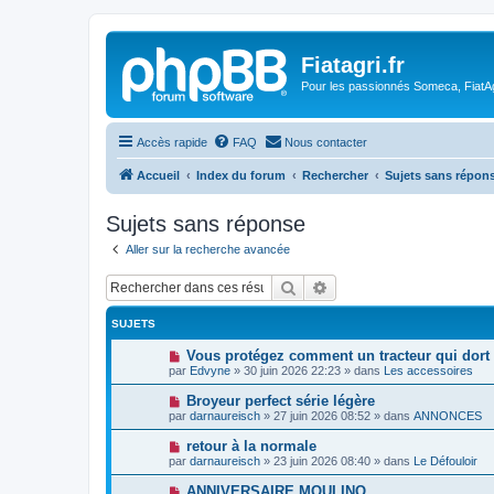
Fiatagri.fr
Pour les passionnés Someca, FiatAgr
Accès rapide
FAQ
Nous contacter
Accueil
Index du forum
Rechercher
Sujets sans répon
Sujets sans réponse
Aller sur la recherche avancée
Rechercher
Recherche avancée
SUJETS
N
Vous protégez comment un tracteur qui dort 
o
par
Edvyne
»
30 juin 2026 22:23
» dans
Les accessoires
u
v
N
Broyeur perfect série légère
e
o
par
darnaureisch
»
27 juin 2026 08:52
» dans
ANNONCES
a
u
u
v
N
retour à la normale
m
e
o
e
par
darnaureisch
»
23 juin 2026 08:40
» dans
Le Défouloir
a
u
s
u
v
s
N
ANNIVERSAIRE MOULINO
m