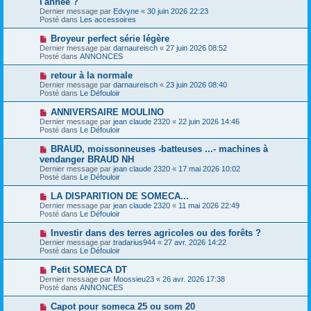
l'année ?
u
u
a
Dernier message par
m
Edvyne
«
30 juin 2026 22:23
v
g
Posté dans
e
Les accessoires
e
e
s
a
s
N
Broyeur perfect série légère
u
a
o
Dernier message par
m
darnaureisch
«
27 juin 2026 08:52
g
u
Posté dans
e
ANNONCES
e
v
s
e
s
N
retour à la normale
a
a
o
Dernier message par
darnaureisch
«
23 juin 2026 08:40
u
g
u
Posté dans
Le Défouloir
m
e
v
e
e
N
ANNIVERSAIRE MOULINO
s
a
o
s
Dernier message par
jean claude 2320
«
22 juin 2026 14:46
u
u
a
Posté dans
Le Défouloir
m
v
g
e
e
e
N
BRAUD, moissonneuses -batteuses ...- machines à
s
a
o
s
vendanger BRAUD NH
u
u
a
Dernier message par
m
jean claude 2320
«
17 mai 2026 10:02
v
g
Posté dans
e
Le Défouloir
e
e
s
a
s
N
LA DISPARITION DE SOMECA...
u
a
o
Dernier message par
m
jean claude 2320
«
11 mai 2026 22:49
g
u
Posté dans
e
Le Défouloir
e
v
s
e
s
N
Investir dans des terres agricoles ou des forêts ?
a
a
o
Dernier message par
tradarius944
«
27 avr. 2026 14:22
u
g
u
Posté dans
Le Défouloir
m
e
v
e
e
N
Petit SOMECA DT
s
a
o
s
Dernier message par
Moossieu23
«
26 avr. 2026 17:38
u
u
a
Posté dans
ANNONCES
m
v
g
e
e
e
N
Capot pour someca 25 ou som 20
s
a