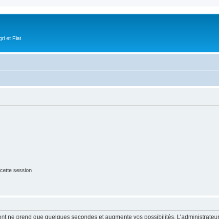
i et Fiat
cette session
ment ne prend que quelques secondes et augmente vos possibilités. L’administrate