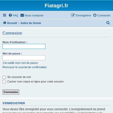
Fiatagri.fr
FAQ
Nous contacter
S’enregistrer
Connexion
R
Accueil
Index du forum
e
Connexion
c
h
Nom d’utilisateur :
e
r
Mot de passe :
c
J’ai oublié mon mot de passe
h
Renvoyer le courriel de confirmation
e
Se souvenir de moi
r
Cacher mon statut en ligne pour cette session
S’ENREGISTRER
Vous devez être enregistré pour vous connecter. L’enregistrement ne prend