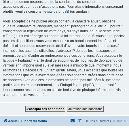
être tenu comme responsable de la conduite et du contenu que nous
acceptons et que nous n’acceptons pas. Pour plus d’informations concernant
phpBB, veuillez consulter
le site de phpBB
(en anglais).
Vous acceptez de ne publier aucun contenu à caractère abusif, obscène,
vulgaire, diffamatoire, choquant, menaçant, pornographique, etc. qui pourrait
transgresser la législation de votre pays, du pays dans lequel le serveur de
« Fiatagri.fr » est hébergé ou encore la loi internationale. Si vous ne respectez
pas ces dispositions, vous vous exposez à un bannissement immédiat et
définitif et nous nous réservons le droit d’avertir votre fournisseur d’accès à
internet et les autorités officielles. L’adresse IP de tous les messages est
enregistrée afin d’aider au renforcement de ces conditions. Vous acceptez le
fait que « Fiatagri.fr » ait le droit de supprimer, de modifier, de déplacer ou de
verrouiller n’importe quel sujet et message à n’importe quel moment si nous
estimons cela nécessaire. En tant qu’utilisateur, vous acceptez que toutes les
informations que vous avez renseignées soient enregistrées dans notre base
de données. Bien que ces informations ne seront pas diffusées à une tierce
partie sans votre consentement, ni « Fiatagri.fr », ni phpBB, ne pourront être
tenus comme responsables en cas de tentative de piratage informatique visant
à compromettre vos données.
Accueil
Index du forum
Heures au format
UTC+02:00