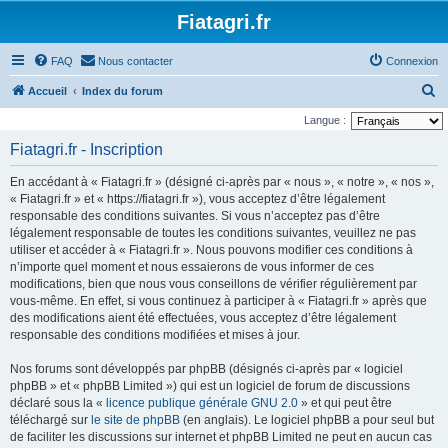
Fiatagri.fr
FAQ
Nous contacter
Connexion
R
Accueil
Index du forum
e
Langue :
c
Fiatagri.fr - Inscription
h
En accédant à « Fiatagri.fr » (désigné ci-après par « nous », « notre », « nos »,
e
« Fiatagri.fr » et « https://fiatagri.fr »), vous acceptez d’être légalement
r
responsable des conditions suivantes. Si vous n’acceptez pas d’être
légalement responsable de toutes les conditions suivantes, veuillez ne pas
c
utiliser et accéder à « Fiatagri.fr ». Nous pouvons modifier ces conditions à
h
n’importe quel moment et nous essaierons de vous informer de ces
e
modifications, bien que nous vous conseillons de vérifier régulièrement par
vous-même. En effet, si vous continuez à participer à « Fiatagri.fr » après que
r
des modifications aient été effectuées, vous acceptez d’être légalement
responsable des conditions modifiées et mises à jour.
Nos forums sont développés par phpBB (désignés ci-après par « logiciel
phpBB » et « phpBB Limited ») qui est un logiciel de forum de discussions
déclaré sous la «
licence publique générale GNU 2.0
» et qui peut être
téléchargé sur
le site de phpBB
(en anglais). Le logiciel phpBB a pour seul but
de faciliter les discussions sur internet et phpBB Limited ne peut en aucun cas