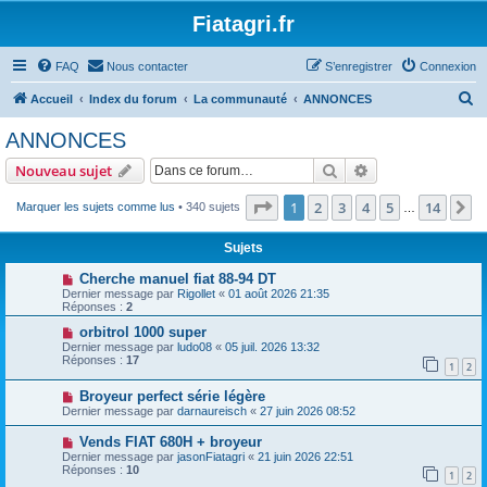
Fiatagri.fr
FAQ
Nous contacter
S’enregistrer
Connexion
R
Accueil
Index du forum
La communauté
ANNONCES
e
ANNONCES
c
Rechercher
Recherche avanc
Nouveau sujet
h
e
Page
1
sur
14
1
2
3
4
5
14
S
Marquer les sujets comme lus
• 340 sujets
…
r
Sujets
c
Cherche manuel fiat 88-94 DT
h
Dernier message par
Rigollet
«
01 août 2026 21:35
Réponses :
2
e
orbitrol 1000 super
r
Dernier message par
ludo08
«
05 juil. 2026 13:32
Réponses :
17
1
2
Broyeur perfect série légère
Dernier message par
darnaureisch
«
27 juin 2026 08:52
Vends FIAT 680H + broyeur
Dernier message par
jasonFiatagri
«
21 juin 2026 22:51
Réponses :
10
1
2