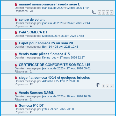
manuel moissonneuse laverda série L
Dernier message par
jean claude 2320
«
02 mai 2026 17:54
Réponses :
34
1
2
3
4
centre de volant
Dernier message par
jean claude 2320
«
29 avr. 2026 21:44
Réponses :
4
Petit SOMECA DT
Dernier message par
Moossieu23
«
26 avr. 2026 17:38
Capot pour someca 25 ou som 20
Dernier message par
Ben_14
«
25 avr. 2026 10:46
Vends toute pièces Someca 415 .
Dernier message par
Kenny_dev
«
17 mars 2026 22:27
CERTIFICAT DE CONFORMITE SOMECA 415
Dernier message par
jean claude 2320
«
27 févr. 2026 09:01
Réponses :
1
siege fiat-someca 450/6 et quelques bricoles
Dernier message par
Arthur67
«
22 févr. 2026 00:09
Réponses :
28
1
2
3
Vends Someca DA50L
Dernier message par
jean claude 2320
«
18 févr. 2026 16:38
Réponses :
2
Someca 940 DT
Dernier message par
jf28
«
29 déc. 2025 20:00
Réponses :
2