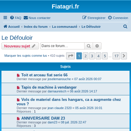
Fiatagri.fr
FAQ
Nous contacter
S’enregistrer
Connexion
R
Accueil
Index du forum
La communauté
Le Défouloir
e
Le Défouloir
c
Rechercher
Recherche avanc
Nouveau sujet
h
e
Page
1
sur
17
1
2
3
4
5
17
S
Marquer les sujets comme lus
• 410 sujets
…
r
Sujets
c
Toit et arceau fiat serie 66
h
Dernier message par
joselemanouche
«
07 août 2026 00:07
e
Tapis de machine à vendanger
r
Dernier message par
darnaureisch
«
06 août 2026 14:17
Vols de materiel dans les hangars, ca a augmente chez
vous ?
Dernier message par
jean claude 2320
«
05 août 2026 16:01
Réponses :
1
ANNIVERSAIRE DAM 23
Dernier message par
dam23
«
08 juil. 2026 22:47
Réponses :
3