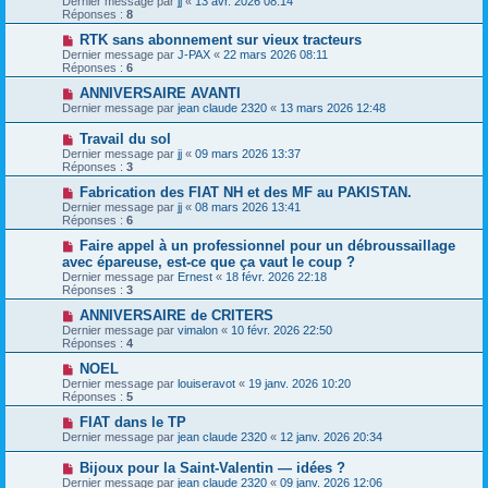
Dernier message par
jj
«
13 avr. 2026 08:14
Réponses :
8
RTK sans abonnement sur vieux tracteurs
Dernier message par
J-PAX
«
22 mars 2026 08:11
Réponses :
6
ANNIVERSAIRE AVANTI
Dernier message par
jean claude 2320
«
13 mars 2026 12:48
Travail du sol
Dernier message par
jj
«
09 mars 2026 13:37
Réponses :
3
Fabrication des FIAT NH et des MF au PAKISTAN.
Dernier message par
jj
«
08 mars 2026 13:41
Réponses :
6
Faire appel à un professionnel pour un débroussaillage
avec épareuse, est-ce que ça vaut le coup ?
Dernier message par
Ernest
«
18 févr. 2026 22:18
Réponses :
3
ANNIVERSAIRE de CRITERS
Dernier message par
vimalon
«
10 févr. 2026 22:50
Réponses :
4
NOEL
Dernier message par
louiseravot
«
19 janv. 2026 10:20
Réponses :
5
FIAT dans le TP
Dernier message par
jean claude 2320
«
12 janv. 2026 20:34
Bijoux pour la Saint-Valentin — idées ?
Dernier message par
jean claude 2320
«
09 janv. 2026 12:06