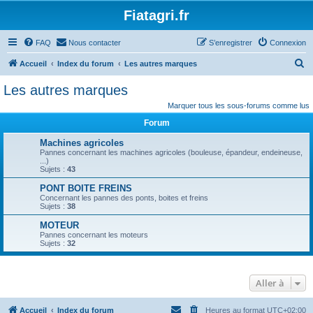
Fiatagri.fr
FAQ
Nous contacter
S’enregistrer
Connexion
R
Accueil
Index du forum
Les autres marques
e
Les autres marques
c
Marquer tous les sous-forums comme lus
h
Forum
e
Machines agricoles
r
Pannes concernant les machines agricoles (bouleuse, épandeur, endeineuse,
...)
c
Sujets :
43
h
PONT BOITE FREINS
e
Concernant les pannes des ponts, boites et freins
Sujets :
38
r
MOTEUR
Pannes concernant les moteurs
Sujets :
32
Aller à
Accueil
Index du forum
Heures au format
UTC+02:00