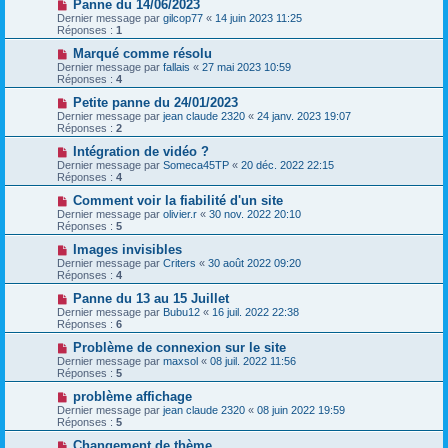
Panne du 14/06/2023
Dernier message par
gilcop77
«
14 juin 2023 11:25
Réponses :
1
Marqué comme résolu
Dernier message par
fallais
«
27 mai 2023 10:59
Réponses :
4
Petite panne du 24/01/2023
Dernier message par
jean claude 2320
«
24 janv. 2023 19:07
Réponses :
2
Intégration de vidéo ?
Dernier message par
Someca45TP
«
20 déc. 2022 22:15
Réponses :
4
Comment voir la fiabilité d'un site
Dernier message par
olivier.r
«
30 nov. 2022 20:10
Réponses :
5
Images invisibles
Dernier message par
Criters
«
30 août 2022 09:20
Réponses :
4
Panne du 13 au 15 Juillet
Dernier message par
Bubu12
«
16 juil. 2022 22:38
Réponses :
6
Problème de connexion sur le site
Dernier message par
maxsol
«
08 juil. 2022 11:56
Réponses :
5
problème affichage
Dernier message par
jean claude 2320
«
08 juin 2022 19:59
Réponses :
5
Changement de thème