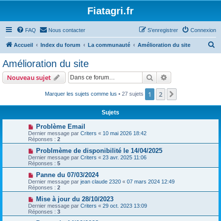
Fiatagri.fr
FAQ
Nous contacter
S’enregistrer
Connexion
R
Accueil
Index du forum
La communauté
Amélioration du site
e
Amélioration du site
c
Rechercher
Recherche avanc
Nouveau sujet
h
e
1
2
Suivante
Marquer les sujets comme lus
• 27 sujets
r
Sujets
c
Problème Email
h
Dernier message par
Criters
«
10 mai 2026 18:42
Réponses :
2
e
Problmème de disponibilité le 14/04/2025
r
Dernier message par
Criters
«
23 avr. 2025 11:06
Réponses :
5
Panne du 07/03/2024
Dernier message par
jean claude 2320
«
07 mars 2024 12:49
Réponses :
2
Mise à jour du 28/10/2023
Dernier message par
Criters
«
29 oct. 2023 13:09
Réponses :
3