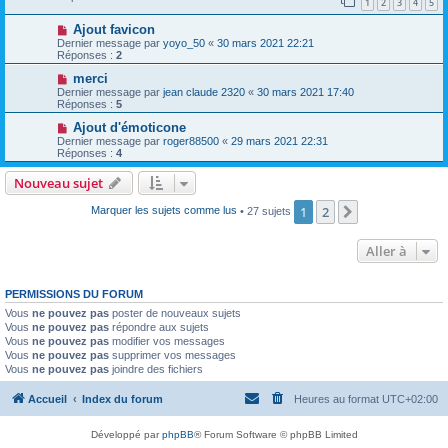
1
2
3
4
5
Ajout favicon
Dernier message par
yoyo_50
«
30 mars 2021 22:21
Réponses :
2
merci
Dernier message par
jean claude 2320
«
30 mars 2021 17:40
Réponses :
5
Ajout d'émoticone
Dernier message par
roger88500
«
29 mars 2021 22:31
Réponses :
4
Nouveau sujet
1
2
Suivante
Marquer les sujets comme lus
• 27 sujets
Aller à
PERMISSIONS DU FORUM
Vous
ne pouvez pas
poster de nouveaux sujets
Vous
ne pouvez pas
répondre aux sujets
Vous
ne pouvez pas
modifier vos messages
Vous
ne pouvez pas
supprimer vos messages
Vous
ne pouvez pas
joindre des fichiers
Accueil
Index du forum
Heures au format
UTC+02:00
Développé par
phpBB
® Forum Software © phpBB Limited