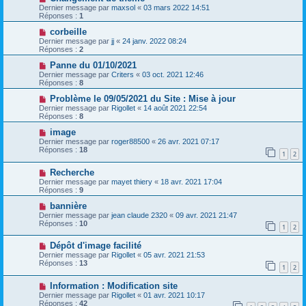
Dernier message par
maxsol
«
03 mars 2022 14:51
Réponses :
1
corbeille
Dernier message par
jj
«
24 janv. 2022 08:24
Réponses :
2
Panne du 01/10/2021
Dernier message par
Criters
«
03 oct. 2021 12:46
Réponses :
8
Problème le 09/05/2021 du Site : Mise à jour
Dernier message par
Rigollet
«
14 août 2021 22:54
Réponses :
8
image
Dernier message par
roger88500
«
26 avr. 2021 07:17
Réponses :
18
1
2
Recherche
Dernier message par
mayet thiery
«
18 avr. 2021 17:04
Réponses :
9
bannière
Dernier message par
jean claude 2320
«
09 avr. 2021 21:47
Réponses :
10
1
2
Dépôt d'image facilité
Dernier message par
Rigollet
«
05 avr. 2021 21:53
Réponses :
13
1
2
Information : Modification site
Dernier message par
Rigollet
«
01 avr. 2021 10:17
Réponses :
42