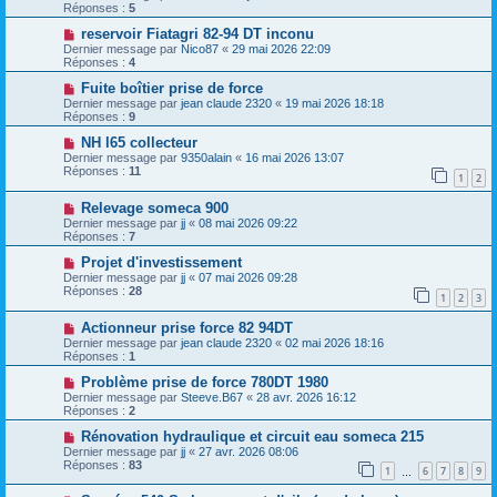
Réponses :
5
reservoir Fiatagri 82-94 DT inconu
Dernier message par
Nico87
«
29 mai 2026 22:09
Réponses :
4
Fuite boîtier prise de force
Dernier message par
jean claude 2320
«
19 mai 2026 18:18
Réponses :
9
NH l65 collecteur
Dernier message par
9350alain
«
16 mai 2026 13:07
Réponses :
11
1
2
Relevage someca 900
Dernier message par
jj
«
08 mai 2026 09:22
Réponses :
7
Projet d'investissement
Dernier message par
jj
«
07 mai 2026 09:28
Réponses :
28
1
2
3
Actionneur prise force 82 94DT
Dernier message par
jean claude 2320
«
02 mai 2026 18:16
Réponses :
1
Problème prise de force 780DT 1980
Dernier message par
Steeve.B67
«
28 avr. 2026 16:12
Réponses :
2
Rénovation hydraulique et circuit eau someca 215
Dernier message par
jj
«
27 avr. 2026 08:06
Réponses :
83
1
6
7
8
9
…