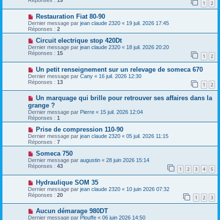
Réponses :
19
1
2
Restauration Fiat 80-90
Dernier message par
jean claude 2320
«
19 juil. 2026 17:45
Réponses :
2
Circuit electrique stop 420Dt
Dernier message par
jean claude 2320
«
18 juil. 2026 20:20
Réponses :
15
1
2
Un petit renseignement sur un relevage de someca 670
Dernier message par
Cany
«
16 juil. 2026 12:30
Réponses :
13
1
2
Un marquage qui brille pour retrouver ses affaires dans la
grange ?
Dernier message par
Pierre
«
15 juil. 2026 12:04
Réponses :
1
Prise de compression 110-90
Dernier message par
jean claude 2320
«
05 juil. 2026 11:15
Réponses :
7
Someca 750
Dernier message par
augustin
«
28 juin 2026 15:14
Réponses :
43
1
2
3
4
5
Hydraulique SOM 35
Dernier message par
jean claude 2320
«
10 juin 2026 07:32
Réponses :
20
1
2
3
Aucun démarage 980DT
Dernier message par
Plouffe
«
06 juin 2026 14:50