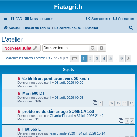
Fiatagri.fr
FAQ
Nous contacter
S’enregistrer
Connexion
R
Accueil
Index du forum
La communauté
L'atelier
e
L'atelier
c
Rechercher
Recherche avanc
Nouveau sujet
h
e
Page
1
sur
9
1
2
3
4
5
9
Su
Marquer les sujets comme lus
• 225 sujets
…
r
Sujets
c
65-66 Bruit pont avant vers 20 km/h
h
Dernier message par
jj
«
06 août 2026 09:09
Réponses :
5
e
Mon 680 DT
r
Dernier message par
jj
«
06 août 2026 09:05
Réponses :
165
1
14
15
16
17
…
probleme de démarrage SOMECA 550
Dernier message par
CharrierFiatagri
«
31 juil. 2026 21:49
Réponses :
11
1
2
Fiat 666 L
Dernier message par
jean claude 2320
«
24 juil. 2026 15:14