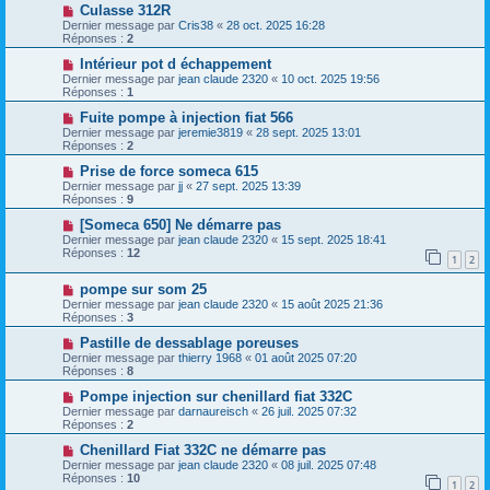
Culasse 312R
Dernier message par
Cris38
«
28 oct. 2025 16:28
Réponses :
2
Intérieur pot d échappement
Dernier message par
jean claude 2320
«
10 oct. 2025 19:56
Réponses :
1
Fuite pompe à injection fiat 566
Dernier message par
jeremie3819
«
28 sept. 2025 13:01
Réponses :
2
Prise de force someca 615
Dernier message par
jj
«
27 sept. 2025 13:39
Réponses :
9
[Someca 650] Ne démarre pas
Dernier message par
jean claude 2320
«
15 sept. 2025 18:41
Réponses :
12
1
2
pompe sur som 25
Dernier message par
jean claude 2320
«
15 août 2025 21:36
Réponses :
3
Pastille de dessablage poreuses
Dernier message par
thierry 1968
«
01 août 2025 07:20
Réponses :
8
Pompe injection sur chenillard fiat 332C
Dernier message par
darnaureisch
«
26 juil. 2025 07:32
Réponses :
2
Chenillard Fiat 332C ne démarre pas
Dernier message par
jean claude 2320
«
08 juil. 2025 07:48
Réponses :
10
1
2