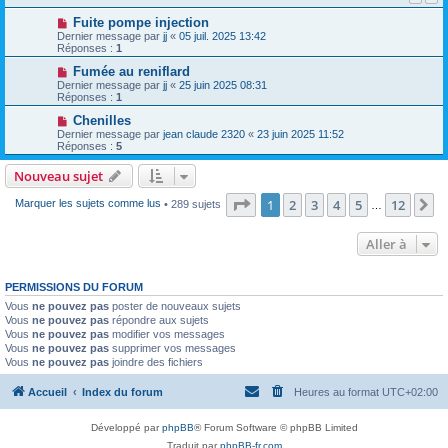
Fuite pompe injection
Dernier message par
jj
«
05 juil. 2025 13:42
Réponses :
1
Fumée au reniflard
Dernier message par
jj
«
25 juin 2025 08:31
Réponses :
1
Chenilles
Dernier message par
jean claude 2320
«
23 juin 2025 11:52
Réponses :
5
Nouveau sujet
Page
1
sur
12
1
2
3
4
5
12
S
Marquer les sujets comme lus
• 289 sujets
…
Aller à
PERMISSIONS DU FORUM
Vous
ne pouvez pas
poster de nouveaux sujets
Vous
ne pouvez pas
répondre aux sujets
Vous
ne pouvez pas
modifier vos messages
Vous
ne pouvez pas
supprimer vos messages
Vous
ne pouvez pas
joindre des fichiers
Accueil
Index du forum
Heures au format
UTC+02:00
Développé par
phpBB
® Forum Software © phpBB Limited
Traduit par
phpBB-fr.com