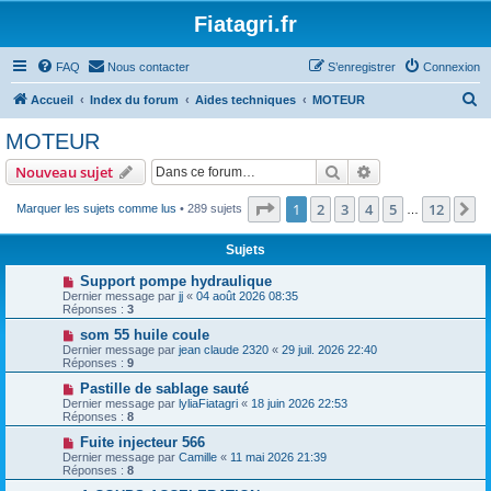
Fiatagri.fr
FAQ
Nous contacter
S’enregistrer
Connexion
R
Accueil
Index du forum
Aides techniques
MOTEUR
e
MOTEUR
c
Rechercher
Recherche avanc
Nouveau sujet
h
e
Page
1
sur
12
1
2
3
4
5
12
S
Marquer les sujets comme lus
• 289 sujets
…
r
Sujets
c
Support pompe hydraulique
h
Dernier message par
jj
«
04 août 2026 08:35
Réponses :
3
e
som 55 huile coule
r
Dernier message par
jean claude 2320
«
29 juil. 2026 22:40
Réponses :
9
Pastille de sablage sauté
Dernier message par
lyliaFiatagri
«
18 juin 2026 22:53
Réponses :
8
Fuite injecteur 566
Dernier message par
Camille
«
11 mai 2026 21:39
Réponses :
8