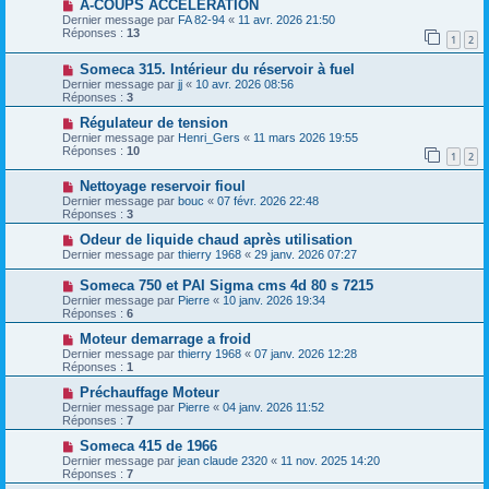
A-COUPS ACCELERATION
Dernier message par
FA 82-94
«
11 avr. 2026 21:50
Réponses :
13
1
2
Someca 315. Intérieur du réservoir à fuel
Dernier message par
jj
«
10 avr. 2026 08:56
Réponses :
3
Régulateur de tension
Dernier message par
Henri_Gers
«
11 mars 2026 19:55
Réponses :
10
1
2
Nettoyage reservoir fioul
Dernier message par
bouc
«
07 févr. 2026 22:48
Réponses :
3
Odeur de liquide chaud après utilisation
Dernier message par
thierry 1968
«
29 janv. 2026 07:27
Someca 750 et PAI Sigma cms 4d 80 s 7215
Dernier message par
Pierre
«
10 janv. 2026 19:34
Réponses :
6
Moteur demarrage a froid
Dernier message par
thierry 1968
«
07 janv. 2026 12:28
Réponses :
1
Préchauffage Moteur
Dernier message par
Pierre
«
04 janv. 2026 11:52
Réponses :
7
Someca 415 de 1966
Dernier message par
jean claude 2320
«
11 nov. 2025 14:20
Réponses :
7