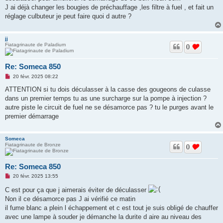
o
J ai déjà changer les bougies de préchauffage ,les filtre à fuel , et fait un
n
réglage culbuteur je peut faire quoi d autre ?
l
u
jj
Fiatagrinaute de Paladium
0
Re: Someca 850
M
20 févr. 2025 08:22
e
s
ATTENTION si tu dois déculasser à la casse des gougeons de culasse
s
dans un premier temps tu as une surcharge sur la pompe à injection ?
a
g
autre piste le circuit de fuel ne se désamorce pas ? tu le purges avant le
e
premier démarrage
n
o
n
l
Someca
u
Fiatagrinaute de Bronze
0
Re: Someca 850
M
20 févr. 2025 13:55
e
s
C est pour ça que j aimerais éviter de déculasser
s
Non il ce désamorce pas J ai vérifié ce matin
a
g
il fume blanc a plein l échappement et c est tout je suis obligé de chauffer
e
avec une lampe à souder je démanche la durite d aire au niveau des
n