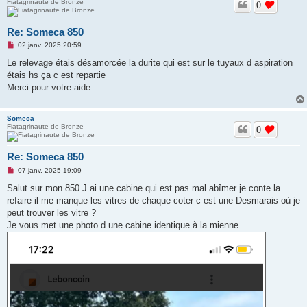
Fiatagrinaute de Bronze
0
Re: Someca 850
M
02 janv. 2025 20:59
e
s
Le relevage étais désamorcée la durite qui est sur le tuyaux d aspiration
s
étais hs ça c est repartie
a
g
Merci pour votre aide
e
n
o
Someca
n
Fiatagrinaute de Bronze
l
0
u
Re: Someca 850
M
07 janv. 2025 19:09
e
s
Salut sur mon 850 J ai une cabine qui est pas mal abîmer je conte la
s
refaire il me manque les vitres de chaque coter c est une Desmarais où je
a
g
peut trouver les vitre ?
e
Je vous met une photo d une cabine identique à la mienne
n
o
n
l
u