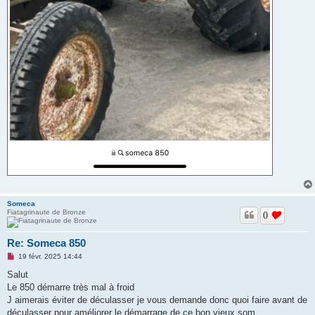
Someca
Fiatagrinaute de Bronze
0
Re: Someca 850
M
19 févr. 2025 14:44
e
s
Salut
s
Le 850 démarre très mal à froid
a
g
J aimerais éviter de déculasser je vous demande donc quoi faire avant de
e
déculasser pour améliorer le démarrage de ce bon vieux som
n