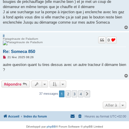
o
bougies de préchauffage (elle marche bien ) et je met un coup de
n
démarreur en même temps que je chauffe et il démarre
l
u
J ai une surcharge sur la pompe à injection que j enclenche avec les gaz
à fond après vous dire si elle marche ça je sait pas le bouton reste bien
enclenchée Jusqu au démarrage comme sur mes autre Someca
jj
Fiatagrinaute de Paladium
0
Re: Someca 850
M
21 févr. 2025 08:26
e
s
autre question quant tu tires dessus avec un autre tracteur il démarre bien
s
?
a
g
e
n
Répondre
o
n
l
1
2
3
4
Suivante
37 messages
u
Aller à
Accueil
Index du forum
Heures au format
UTC+02:00
Développé par
phpBB
® Forum Software © phpBB Limited