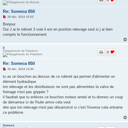
Re: Someca 850
M
26 déc. 2024 10:02
e
s
Bonjour
s
Oui J ai le robinet 3 voie il est en position relevage seul si j ai bien
a
g
compris le fonctionnement
e
n
o
jj
n
Fiatagrinaute de Paladium
l
0
u
Re: Someca 850
M
26 déc. 2024 13:30
e
s
tu as un bouchon au dessus de ce robinet qui permet d'alimenter un
s
élément hydraulique
a
g
ton relevage et les distributeurs ne sont pas alimentées la valve de
e
freinage n'est pas grippée ?
n
o
il faudrait que tu enlèves ce bouchon moteur arreté et tu donnes un coup
n
de démarreur si de l'huile arrive cela veut
l
u
dire que ton relevage n'est pas désamorcé si c'est l'inverse cela entraine
ce problème
Someca