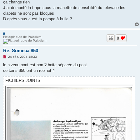
ça change rien
J ai démonté la trape sous la manette de sensibilité du relevage les
clapets ne sont pas bloqués
D après vous c est la pompe à huile ?
jj
Fiatagrinaute de Paladium
0
Re: Someca 850
M
24 déc. 2024 18:33
e
s
le niveau pont est bon ? boite séparée du pont
s
certains 850 ont un roblnet 4
a
g
e
FICHIERS JOINTS
n
o
n
l
u