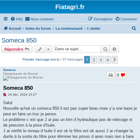
Fiatagri.fr
FAQ
Nous contacter
S’enregistrer
Connexion
R
Accueil
Index du forum
La communauté
L'atelier
e
Someca 850
c
Rechercher
Recherche 
Répondre
h
e
1
2
3
4
Suivante
Premier message non lu
• 37 messages
r
Someca
c
Fiatagrinaute de Bronze
0
h
Someca 850
e
M
24 déc. 2024 15:27
r
e
s
Salut
s
Nouvelle achat un someca 850 il est pas super beau mais y’a une base je
a
g
peut en faire un truc je pense.
e
Le problème c est que J ai pas un brin d hydraulique pas de relevage ni
n
o
de pression à la prise d’huile.
n
J ai vérifié le niveau d huile il est ok le filtre est ok aussi J ai changer la
l
u
durite à la sortie du filtre pour éliminer les prises d aires mais rien à faire