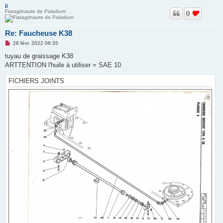
n
jj
o
Fiatagrinaute de Paladium
n
0
l
u
Re: Faucheuse K38
M
28 févr. 2022 08:35
e
s
tuyau de graissage K38
s
ARTTENTION l'huile à utiliser = SAE 10
a
g
e
FICHIERS JOINTS
n
o
n
l
u