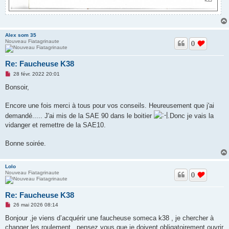
Alex som 35
Nouveau Fiatagrinaute
0
Re: Faucheuse K38
M
28 févr. 2022 20:01
e
s
Bonsoir,
s
a
g
Encore une fois merci à tous pour vos conseils. Heureusement que j'ai
e
demandé..... J'ai mis de la SAE 90 dans le boitier
.Donc je vais la
n
o
vidanger et remettre de la SAE10.
n
l
u
Bonne soirée.
Lolo
Nouveau Fiatagrinaute
0
Re: Faucheuse K38
M
26 mai 2026 08:14
e
s
Bonjour ,je viens d’acquérir une faucheuse someca k38 , je chercher à
s
changer les roulement , pensez vous que je doivent obligatoirement ouvrir
a