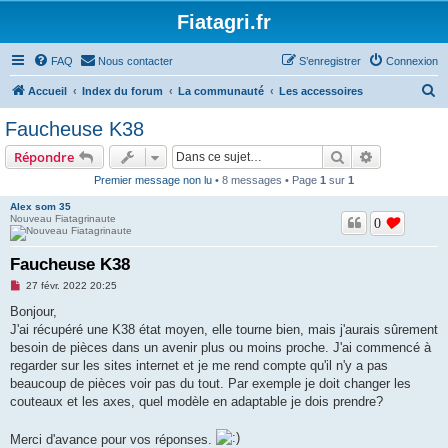
Fiatagri.fr
FAQ
Nous contacter
S’enregistrer
Connexion
R
Accueil
Index du forum
La communauté
Les accessoires
e
Faucheuse K38
c
Rechercher
Recherche 
Répondre
h
Premier message non lu
• 8 messages • Page
1
sur
1
e
Alex som 35
r
Nouveau Fiatagrinaute
0
c
h
Faucheuse K38
e
M
27 févr. 2022 20:25
e
r
s
Bonjour,
s
J'ai récupéré une K38 état moyen, elle tourne bien, mais j'aurais sûrement
a
g
besoin de pièces dans un avenir plus ou moins proche. J'ai commencé à
e
regarder sur les sites internet et je me rend compte qu'il n'y a pas
n
o
beaucoup de pièces voir pas du tout. Par exemple je doit changer les
n
couteaux et les axes, quel modèle en adaptable je dois prendre?
l
u
Merci d'avance pour vos réponses.