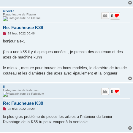
olivier.r
Fiatagrinaute de Platine
0
Re: Faucheuse K38
M
28 févr. 2022 06:46
e
s
bonjour alex,
s
a
g
j'en u une k38 il y à quelques années , je prenais des couteaux et des
e
axes de machine kuhn
n
o
n
le mieux , mesure pour trouver les bons modèles, le diamètre de trou de
l
u
couteau et les diamètres des axes avec épaulement et la longueur
jj
Fiatagrinaute de Paladium
0
Re: Faucheuse K38
M
28 févr. 2022 08:29
e
s
le plus gros problème de pieces les arbres à l'intérieur du lamier
s
l'avantage de la K38 tu peux couper à la verticale
a
g
e