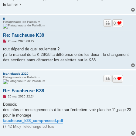
g
le lamier ?
e
n
o
jj
n
Fiatagrinaute de Paladium
l
0
u
Re: Faucheuse K38
M
26 mai 2026 08:22
e
s
tout dépend de quel roulement ?
s
j'ai le manuel de la K 28/38 la différence entre les deux : le changement
a
g
des sections sans démonter les assiettes sur la K38
e
n
o
jean claude 2320
n
Fiatagrinaute de Paladium
l
0
u
Re: Faucheuse K38
M
26 mai 2026 22:24
e
s
Bonsoir,
s
des infos et renseignements à lire sur l'entretien: voir planche 11,page 23
a
g
pour le montage
e
faucheuse_k38_compressed.pdf
n
o
(7.42 Mio) Téléchargé 53 fois
n
l