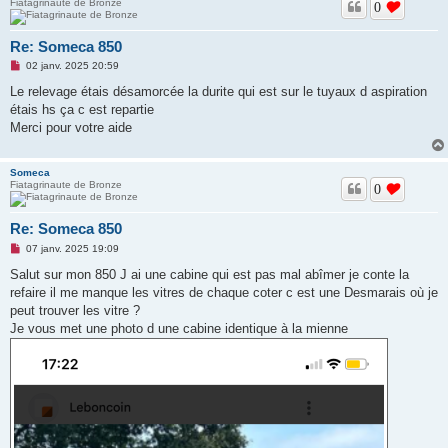
Fiatagrinaute de Bronze
0
Re: Someca 850
M
02 janv. 2025 20:59
e
s
Le relevage étais désamorcée la durite qui est sur le tuyaux d aspiration
s
étais hs ça c est repartie
a
g
Merci pour votre aide
e
n
o
Someca
n
Fiatagrinaute de Bronze
l
0
u
Re: Someca 850
M
07 janv. 2025 19:09
e
s
Salut sur mon 850 J ai une cabine qui est pas mal abîmer je conte la
s
refaire il me manque les vitres de chaque coter c est une Desmarais où je
a
g
peut trouver les vitre ?
e
Je vous met une photo d une cabine identique à la mienne
n
o
n
l
u