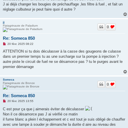
o
J ai déjà changer les bougies de préchauffage ,les filtre à fuel , et fait un
n
réglage culbuteur je peut faire quoi d autre ?
l
u
jj
Fiatagrinaute de Paladium
0
Re: Someca 850
M
20 févr. 2025 08:22
e
s
ATTENTION si tu dois déculasser à la casse des gougeons de culasse
s
dans un premier temps tu as une surcharge sur la pompe à injection ?
a
g
autre piste le circuit de fuel ne se désamorce pas ? tu le purges avant le
e
premier démarrage
n
o
n
l
Someca
u
Fiatagrinaute de Bronze
0
Re: Someca 850
M
20 févr. 2025 13:55
e
s
C est pour ça que j aimerais éviter de déculasser
s
Non il ce désamorce pas J ai vérifié ce matin
a
g
il fume blanc a plein l échappement et c est tout je suis obligé de chauffer
e
avec une lampe à souder je démanche la durite d aire au niveau des
n