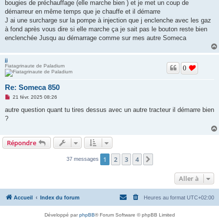
o
bougies de préchauffage (elle marche bien ) et je met un coup de
n
démarreur en même temps que je chauffe et il démarre
l
u
J ai une surcharge sur la pompe à injection que j enclenche avec les gaz
à fond après vous dire si elle marche ça je sait pas le bouton reste bien
enclenchée Jusqu au démarrage comme sur mes autre Someca
jj
Fiatagrinaute de Paladium
0
Re: Someca 850
M
21 févr. 2025 08:26
e
s
autre question quant tu tires dessus avec un autre tracteur il démarre bien
s
?
a
g
e
n
Répondre
o
n
l
1
2
3
4
Suivante
37 messages
u
Aller à
Accueil
Index du forum
Heures au format
UTC+02:00
Développé par
phpBB
® Forum Software © phpBB Limited