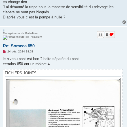
ça change rien
J ai démonté la trape sous la manette de sensibilité du relevage les
clapets ne sont pas bloqués
D après vous c est la pompe à huile ?
jj
Fiatagrinaute de Paladium
0
Re: Someca 850
M
24 déc. 2024 18:33
e
s
le niveau pont est bon ? boite séparée du pont
s
certains 850 ont un roblnet 4
a
g
e
FICHIERS JOINTS
n
o
n
l
u