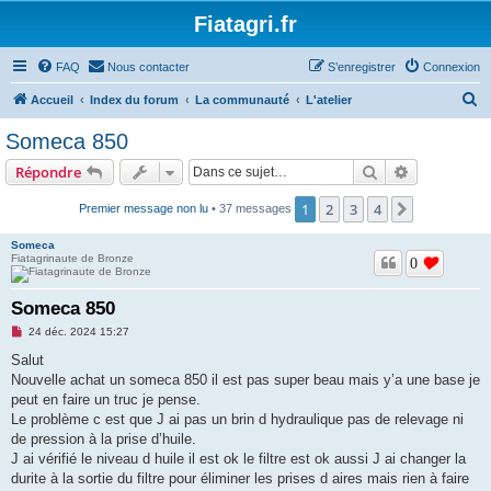
Fiatagri.fr
FAQ
Nous contacter
S’enregistrer
Connexion
R
Accueil
Index du forum
La communauté
L'atelier
e
Someca 850
c
Rechercher
Recherche 
Répondre
h
e
1
2
3
4
Suivante
Premier message non lu
• 37 messages
r
Someca
c
Fiatagrinaute de Bronze
0
h
Someca 850
e
M
24 déc. 2024 15:27
r
e
s
Salut
s
Nouvelle achat un someca 850 il est pas super beau mais y’a une base je
a
g
peut en faire un truc je pense.
e
Le problème c est que J ai pas un brin d hydraulique pas de relevage ni
n
o
de pression à la prise d’huile.
n
J ai vérifié le niveau d huile il est ok le filtre est ok aussi J ai changer la
l
u
durite à la sortie du filtre pour éliminer les prises d aires mais rien à faire