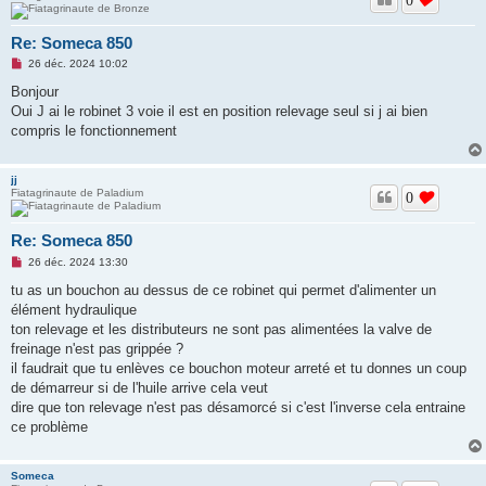
Re: Someca 850
M
26 déc. 2024 10:02
e
s
Bonjour
s
Oui J ai le robinet 3 voie il est en position relevage seul si j ai bien
a
g
compris le fonctionnement
e
n
o
jj
n
Fiatagrinaute de Paladium
l
0
u
Re: Someca 850
M
26 déc. 2024 13:30
e
s
tu as un bouchon au dessus de ce robinet qui permet d'alimenter un
s
élément hydraulique
a
g
ton relevage et les distributeurs ne sont pas alimentées la valve de
e
freinage n'est pas grippée ?
n
o
il faudrait que tu enlèves ce bouchon moteur arreté et tu donnes un coup
n
de démarreur si de l'huile arrive cela veut
l
u
dire que ton relevage n'est pas désamorcé si c'est l'inverse cela entraine
ce problème
Someca