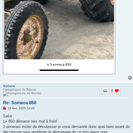
Someca
Fiatagrinaute de Bronze
0
Re: Someca 850
M
19 févr. 2025 14:44
e
s
Salut
s
Le 850 démarre très mal à froid
a
g
J aimerais éviter de déculasser je vous demande donc quoi faire avant de
e
déculasser pour améliorer le démarrage de ce bon vieux som
n