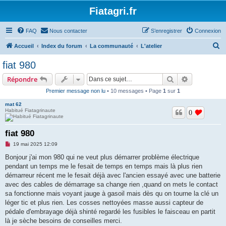
Fiatagri.fr
FAQ
Nous contacter
S’enregistrer
Connexion
R
Accueil
Index du forum
La communauté
L'atelier
e
fiat 980
c
Rechercher
Recherche 
Répondre
h
Premier message non lu
• 10 messages • Page
1
sur
1
e
mat 62
r
Habitué Fiatagrinaute
0
c
h
fiat 980
e
M
19 mai 2025 12:09
e
r
s
Bonjour j'ai mon 980 qui ne veut plus démarrer problème électrique
s
pendant un temps me le fesait de temps en temps mais là plus rien
a
g
démarreur récent me le fesait déjà avec l'ancien essayé avec une batterie
e
avec des cables de démarrage sa change rien ,quand on mets le contact
n
o
sa fonctionne mais voyant jauge à gasoil mais dès qu on tourne la clé un
n
léger tic et plus rien. Les cosses nettoyées masse aussi capteur de
l
u
pédale d'embrayage déjà shinté regardé les fusibles le faisceau en partit
là je sèche besoins de conseilles merci.