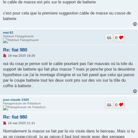
s
le cable de masse est pris sur le support de batterie
s
a
g
c'est pour cela que la premiere suggestion cable de masse ou cosse de
e
batterie
n
o
n
l
mat 62
u
Habitué Fiatagrinaute
0
Re: fiat 980
M
19 mai 2025 19:26
e
s
oui du coup je pense soit le cable pourtant pas l'air mauvais où la tole du
s
support de batterie qui fait plus masse ? mais je penche pour la deuxième
a
g
hypothèse car j'ai le montage d'origine et sa fait pareil que celui qui passe
e
par le coupe batterie tout les deux sont pris sur des vis sur la tôle du
n
o
coffre à batterie .
n
l
u
jean claude 2320
Fiatagrinaute de Paladium
0
Re: fiat 980
M
19 mai 2025 21:31
e
s
Normalement la masse se fait par la vis visée dans le berceau. Mais si tu
s
as un coupe-circuit, tu as raison il faut tout revoir avec des serrages
a