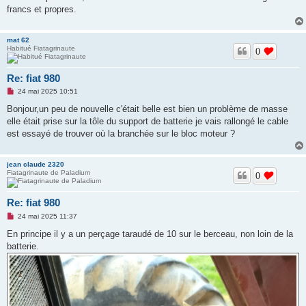
g
francs et propres.
e
n
o
mat 62
n
Habitué Fiatagrinaute
l
0
u
Re: fiat 980
M
24 mai 2025 10:51
e
s
Bonjour,un peu de nouvelle c'était belle est bien un problème de masse
s
elle était prise sur la tôle du support de batterie je vais rallongé le cable
a
g
est essayé de trouver où la branchée sur le bloc moteur ?
e
n
o
jean claude 2320
n
Fiatagrinaute de Paladium
l
0
u
Re: fiat 980
M
24 mai 2025 11:37
e
s
En principe il y a un perçage taraudé de 10 sur le berceau, non loin de la
s
batterie.
a
g
e
n
o
n
l
u