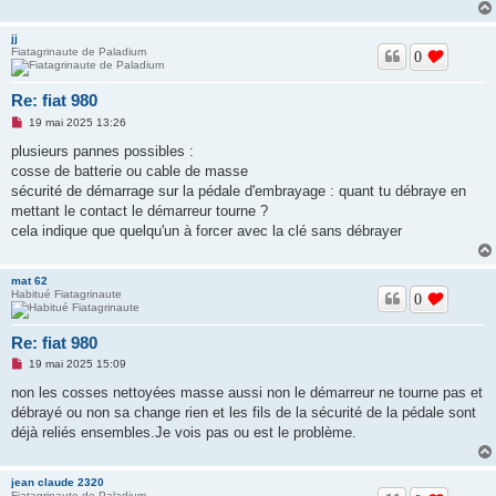
jj
Fiatagrinaute de Paladium
0
Re: fiat 980
M
19 mai 2025 13:26
e
s
plusieurs pannes possibles :
s
cosse de batterie ou cable de masse
a
g
sécurité de démarrage sur la pédale d'embrayage : quant tu débraye en
e
mettant le contact le démarreur tourne ?
n
o
cela indique que quelqu'un à forcer avec la clé sans débrayer
n
l
u
mat 62
Habitué Fiatagrinaute
0
Re: fiat 980
M
19 mai 2025 15:09
e
s
non les cosses nettoyées masse aussi non le démarreur ne tourne pas et
s
débrayé ou non sa change rien et les fils de la sécurité de la pédale sont
a
g
déjà reliés ensembles.Je vois pas ou est le problème.
e
n
o
jean claude 2320
n
Fiatagrinaute de Paladium
l