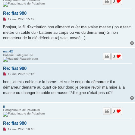
0
u
Re: fiat 980
M
19 mai 2025 15:42
e
s
Bonjour, le fil d'excitation non alimenté ou/et mauvaise masse ( pour test:
s
mettre un câble du - batterie au corps ou vis du démarreur).Si non
a
g
contacteur de la clé défectueux( sale, oxydé...)
e
n
o
mat 62
n
Habitué Fiatagrinaute
l
0
u
Re: fiat 980
M
19 mai 2025 17:45
e
s
bon j 'ai mis cable sur la borne - et sur le corps du démarreur il a
s
démarreur démarré au quart de tour donc je pense revoir ma mise à la
a
g
masse ou changer le cable de masse ?d'origine c'était pris oû?
e
n
o
jj
n
Fiatagrinaute de Paladium
l
0
u
Re: fiat 980
M
19 mai 2025 18:48
e