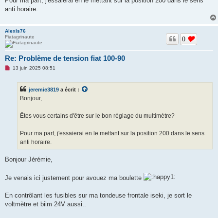
Pour ma part, j'essaierai en le mettant sur la position 200 dans le sens
n
anti horaire.
l
u
Alexis76
Fiatagrinaute
0
Re: Problème de tension fiat 100-90
M
13 juin 2025 08:51
e
s
s
jeremie3819
a écrit :
a
g
Bonjour,
e
n
o
Êtes vous certains d'être sur le bon réglage du multimètre?
n
l
u
Pour ma part, j'essaierai en le mettant sur la position 200 dans le sens
anti horaire.
Bonjour Jérémie,
Je venais ici justement pour avouez ma boulette
En contrôlant les fusibles sur ma tondeuse frontale iseki, je sort le
voltmètre et biim 24V aussi..