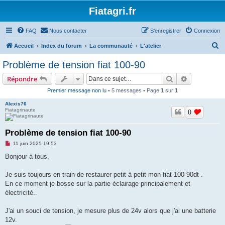
Fiatagri.fr
FAQ
Nous contacter
S’enregistrer
Connexion
R
Accueil
Index du forum
La communauté
L'atelier
e
Problème de tension fiat 100-90
c
Rechercher
Recherche 
Répondre
h
Premier message non lu
• 5 messages • Page
1
sur
1
e
Alexis76
r
Fiatagrinaute
0
c
h
Problème de tension fiat 100-90
e
M
11 juin 2025 19:53
e
r
s
Bonjour à tous,
s
a
g
Je suis toujours en train de restaurer petit à petit mon fiat 100-90dt .
e
En ce moment je bosse sur la partie éclairage principalement et
n
o
électricité..
n
l
u
J'ai un souci de tension, je mesure plus de 24v alors que j'ai une batterie
12v.