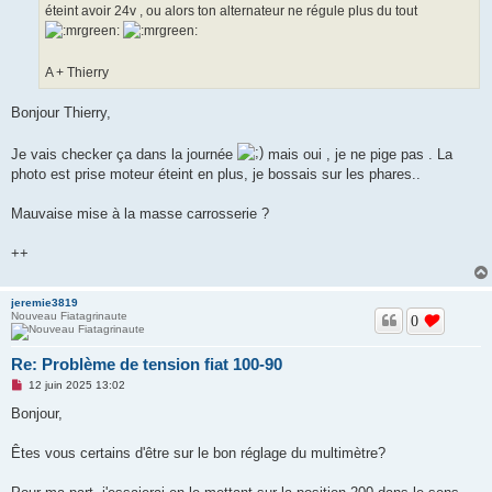
éteint avoir 24v , ou alors ton alternateur ne régule plus du tout
l
u
A + Thierry
Bonjour Thierry,
Je vais checker ça dans la journée
mais oui , je ne pige pas . La
photo est prise moteur éteint en plus, je bossais sur les phares..
Mauvaise mise à la masse carrosserie ?
++
jeremie3819
Nouveau Fiatagrinaute
0
Re: Problème de tension fiat 100-90
M
12 juin 2025 13:02
e
s
Bonjour,
s
a
g
Êtes vous certains d'être sur le bon réglage du multimètre?
e
n
o