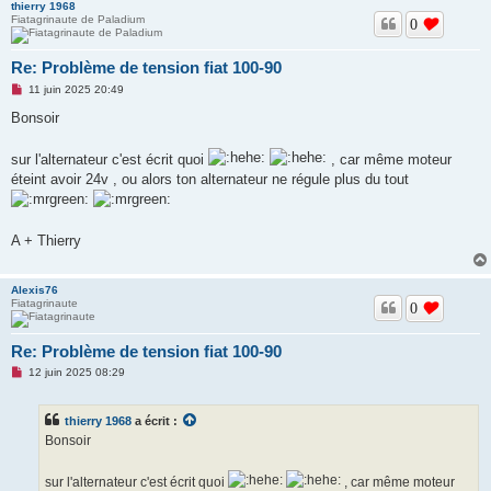
thierry 1968
Fiatagrinaute de Paladium
0
Re: Problème de tension fiat 100-90
M
11 juin 2025 20:49
e
s
Bonsoir
s
a
g
sur l'alternateur c'est écrit quoi
, car même moteur
e
éteint avoir 24v , ou alors ton alternateur ne régule plus du tout
n
o
n
l
u
A + Thierry
Alexis76
Fiatagrinaute
0
Re: Problème de tension fiat 100-90
M
12 juin 2025 08:29
e
s
s
thierry 1968
a écrit :
a
g
Bonsoir
e
n
o
sur l'alternateur c'est écrit quoi
, car même moteur
n