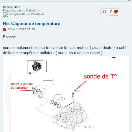
o
thierry 1968
n
Fiatagrinaute de Paladium
l
0
u
Re: Capteur de température
M
06 août 2025 21:25
e
s
Bonsoir
s
a
g
non normalement elle se trouve sur le haut moteur ( avant droite ) a coté
e
de la durite supérieur radiateur ( sur le haut de la culasse )
n
o
n
l
u