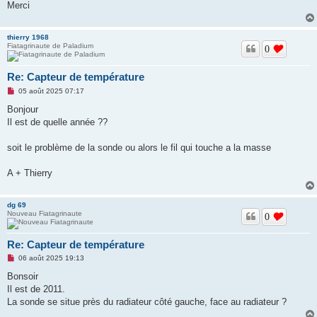
Merci
thierry 1968
Fiatagrinaute de Paladium
0
Re: Capteur de température
M
05 août 2025 07:17
e
s
Bonjour
s
Il est de quelle année ??
a
g
e
soit le problème de la sonde ou alors le fil qui touche a la masse
n
o
n
A + Thierry
l
u
dg 69
Nouveau Fiatagrinaute
0
Re: Capteur de température
M
06 août 2025 19:13
e
s
Bonsoir
s
Il est de 2011.
a
g
La sonde se situe près du radiateur côté gauche, face au radiateur ?
e
n