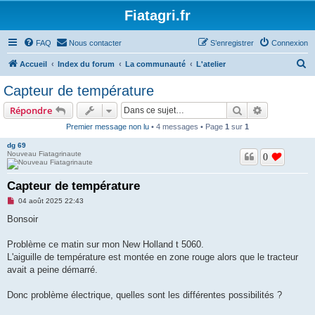
Fiatagri.fr
FAQ
Nous contacter
S’enregistrer
Connexion
R
Accueil
Index du forum
La communauté
L'atelier
e
Capteur de température
c
Rechercher
Recherche 
Répondre
h
Premier message non lu
• 4 messages • Page
1
sur
1
e
dg 69
r
Nouveau Fiatagrinaute
0
c
h
Capteur de température
e
M
04 août 2025 22:43
e
r
s
Bonsoir
s
a
g
Problème ce matin sur mon New Holland t 5060.
e
L'aiguille de température est montée en zone rouge alors que le tracteur
n
o
avait a peine démarré.
n
l
u
Donc problème électrique, quelles sont les différentes possibilités ?