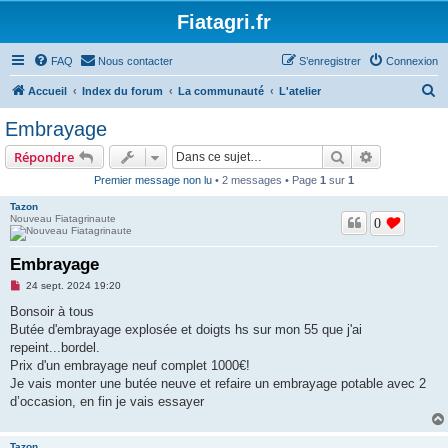
Fiatagri.fr
FAQ
Nous contacter
S’enregistrer
Connexion
R
Accueil
Index du forum
La communauté
L'atelier
e
Embrayage
c
Rechercher
Recherche 
Répondre
h
Premier message non lu
• 2 messages • Page
1
sur
1
e
Tazon
r
Nouveau Fiatagrinaute
0
c
h
Embrayage
e
M
24 sept. 2024 19:20
e
r
s
Bonsoir à tous
s
Butée d'embrayage explosée et doigts hs sur mon 55 que j'ai
a
g
repeint...bordel.
e
Prix d'un embrayage neuf complet 1000€!
n
o
Je vais monter une butée neuve et refaire un embrayage potable avec 2
n
d’occasion, en fin je vais essayer
l
u
Tazon